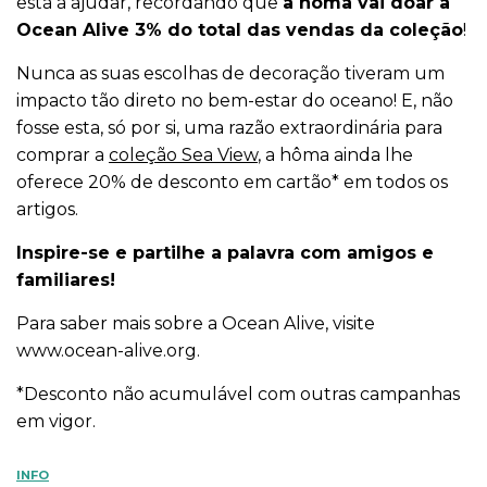
está a ajudar, recordando que
a hôma vai doar à
Ocean Alive 3% do total das vendas da coleção
!
Nunca as suas escolhas de decoração tiveram um
impacto tão direto no bem-estar do oceano! E, não
fosse esta, só por si, uma razão extraordinária para
comprar a
coleção Sea View
, a hôma ainda lhe
oferece 20% de desconto em cartão* em todos os
artigos.
Inspire-se e partilhe a palavra com amigos e
familiares!
Para saber mais sobre a Ocean Alive, visite
www.ocean-alive.org
.
*Desconto não acumulável com outras campanhas
em vigor.
INFO