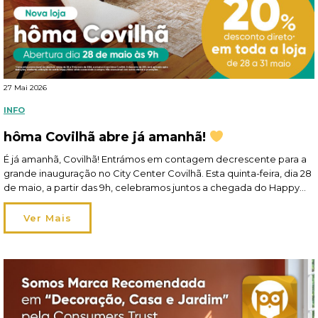
27 Mai 2026
INFO
hôma Covilhã abre já amanhã!
É já amanhã, Covilhã! Entrámos em contagem decrescente para a
grande inauguração no City Center Covilhã. Esta quinta-feira, dia 28
de maio, a partir das 9h, celebramos juntos a chegada do Happy
Home Living à cidade! A sua nova loja hôma está cheia de ideias
felizes para a casa: são cerca de 1400 m2 de […]
Ver Mais