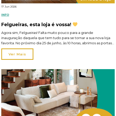
17 Jun 2026
INFO
Felgueiras, esta loja é vossa!
Agora sim, Felgueiras! Falta muito pouco para a grande
inauguração daquela que tem tudo para se tornar a sua nova loja
favorita. No próximo dia 25 de junho, às 10 horas, abrimos as portas
no Parque Comercial Felgueiras. E gostávamos mesmo muito de
contar com a sua presença! Talvez entre só por curiosidade… mas
Ver Mais
vai […]