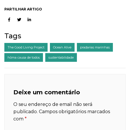
PARTILHAR ARTIGO
Tags
The Good Living Project
Ocean Alive
pradarias marinhas
hôma causa de todos
sustentabilidade
Deixe um comentário
O seu endereço de email não será
publicado.
Campos obrigatórios marcados
com
*