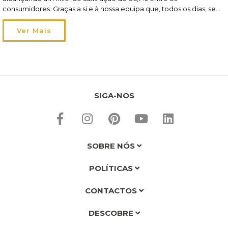
consumidores. Graças a si e à nossa equipa que, todos os dias, se
dedica a inspirar casas felizes, somos o n.º1 na Escolha do
Consumidor. Parabéns a todos! A “Escolha do Consumidor” é o
Ver Mais
sistema […]
SIGA-NOS
SOBRE NÓS
POLÍTICAS
CONTACTOS
DESCOBRE