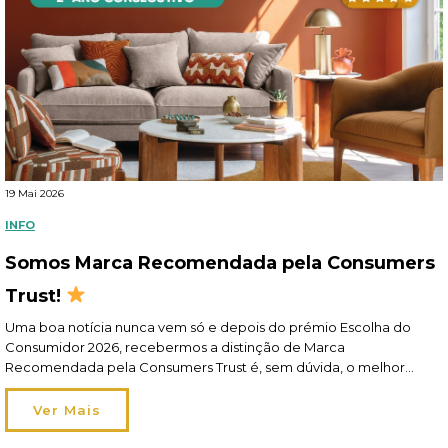
19 Mai 2026
INFO
Somos Marca Recomendada pela Consumers
Trust!
Uma boa notícia nunca vem só e depois do prémio Escolha do
Consumidor 2026, recebermos a distinção de Marca
Recomendada pela Consumers Trust é, sem dúvida, o melhor
elogio! Recomendados por si, pelo segundo ano consecutivo, este
reconhecimento reflete o nosso esforço diário em oferecer-lhe
Ver Mais
um apoio de excelência em toda a jornada de compra […]