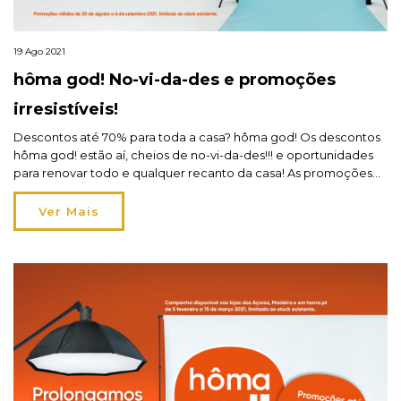
19 Ago 2021
hôma god! No-vi-da-des e promoções
irresistíveis!
Descontos até 70% para toda a casa? hôma god! Os descontos
hôma god! estão aí, cheios de no-vi-da-des!!! e oportunidades
para renovar todo e qualquer recanto da casa! As promoções
são irresistíveis com descontos até 70% sobre uma seleção de
artigos, que nos leva a querer redecorar, reformular, reinventar
Ver Mais
e simplificar diversos espaços, dos quais […]