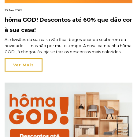
10 Jan 2025
hôma GOD! Descontos até 60% que dão cor
à sua casa!
As divisões da sua casa vão ficar beges quando souberem da
novidade — mas não por muito tempo. A nova campanha hôma
GOD! já chegou às lojas e traz os descontos mais coloridos
deste início de ano: até 60%! A verdade é que os tons neutros,
como o bege, o cinza e o branco, são […]
Ver Mais