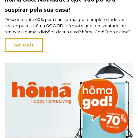
suspirar pela sua casa!
Descontos até 60% para transformar por completo todos os
seus espaços. hôma GOOOD! Há muito que tem vontade de
renovar algumas divisões da sua casa? hôma God! Toda a casa?
Então, aproveite este arranque de ano para concretizar sonhos
e projetos antigos e dê azo à sua wishlist. A partir de 21 de
Ver Mais
janeiro, encontrará […]