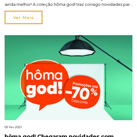
ainda melhor! A coleção hôma god! traz consigo novidades para
toda a casa com descontos de perder a cabeça. São
oportunidades assim que a casa quer, e que apetecem,
Ver Mais
sobretudo quando estar em […]
05 Fev 2021
hôma god! Chegaram novidades com