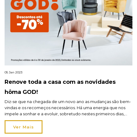
05 Jan 2023
Renove toda a casa com as novidades
hôma GOD!
Diz-se que na chegada de um novo ano as mudanças são bem-
vindas e os recomeços necessários. Há uma energia que nos
impele a sonhar e a evoluir, sobretudo nestes primeiros dias,
onde tudo parece – e é! – possível. E, porque os seus desejos
são ordens, chegou o folheto hôma GOD a todas as lojas, com
Ver Mais
[…]