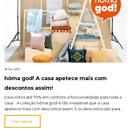
18 Fev 2021
hôma god! A casa apetece mais com
descontos assim!
Descontos até 70% em conforto e funcionalidade para toda a
casa. A coleção hôma god! é tão irresistível que a casa
apetece mais com descontos assim. E os descontos são para
toda a casa! Quarto, sala, cozinha, banho… acompanhe-nos
numa visita guiada pela casa com a coleção hôma god! Todos
Ver Mais
os espaços da casa […]