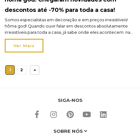
descontos até -70% para toda a casa!
Somos especialistas em decoração e em preços irresistíveis!
hôma god! Quando ouvir falar em descontos absolutamente
irresistíveis para toda a casa, já sabe onde eles acontecem: na
hôma! Sim, são descontos de perder a cabeça, até -70%, e com
uma enorme diversidade de artigos que chegam a todos os
Ver Mais
espaços da casa. É caso para […]
1
2
»
SIGA-NOS
SOBRE NÓS