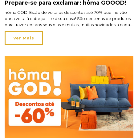
Prepare-se para exclamar: hôma GOOOD!
hôma GOD! Estão de volta os descontos até 70% que lhe vão
dar a volta à cabeça — e à sua casa! São centenas de produtos
para trazer cor aos seus dias e muitas, muitas novidades a cada
cantinho. Vai querer aproveitar tudo — e nós vamos ajudá-lo a
escolher. Prepare-se para exclamar: hôma GOOOD! […]
Ver Mais