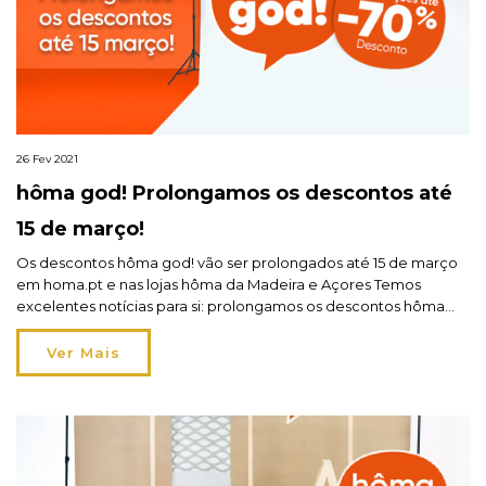
26 Fev 2021
hôma god! Prolongamos os descontos até
15 de março!
Os descontos hôma god! vão ser prolongados até 15 de março
em homa.pt e nas lojas hôma da Madeira e Açores Temos
excelentes notícias para si: prolongamos os descontos hôma
god! até 15 de março! Aproveite as oportunidades para TODA a
casa num prazo alargado e limitado ao stock existente! Os
Ver Mais
descontos hôma god! continuam […]