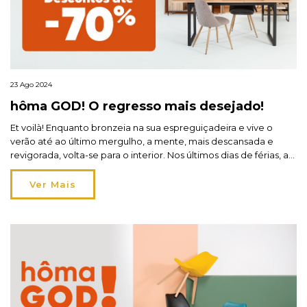
23 Ago 2024
hôma GOD! O regresso mais desejado!
Et voilà! Enquanto bronzeia na sua espreguiçadeira e vive o
verão até ao último mergulho, a mente, mais descansada e
revigorada, volta-se para o interior. Nos últimos dias de férias, a
sensação de nostalgia pelas memórias criadas mistura-se com o
desejo crescente de voltar para casa! O regresso mais desejado
Ver Mais
até 70% de desconto! Porque […]