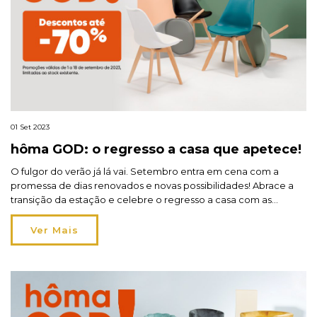
01 Set 2023
hôma GOD: o regresso a casa que apetece!
O fulgor do verão já lá vai. Setembro entra em cena com a
promessa de dias renovados e novas possibilidades! Abrace a
transição da estação e celebre o regresso a casa com as
novidades hôma GOD até 70% de desconto! Se até agora todas
as atenções estiveram voltadas para os espaços exteriores,
Ver Mais
permita-se recolher, reorganizar […]