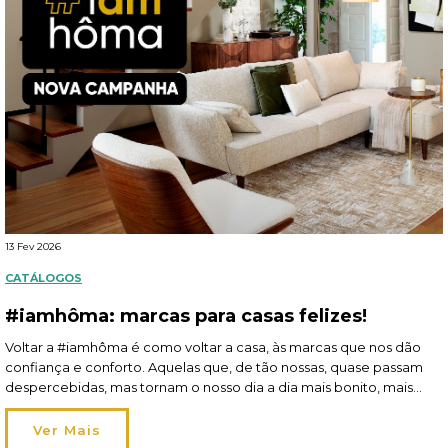
13 Fev 2026
CATÁLOGOS
#iamhôma: marcas para casas felizes!
Voltar a #iamhôma é como voltar a casa, às marcas que nos dão
confiança e conforto. Aquelas que, de tão nossas, quase passam
despercebidas, mas tornam o nosso dia a dia mais bonito, mais
funcional e mais feliz. Claro que falamos de Atmosphera, 5five e
Hespéride! São estas três marcas que dão vida aos nossos […]
Ver Mais