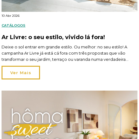
10 Abr 2026
CATÁLOGOS
Ar Livre: o seu estilo, vivido lá fora!
Deixe o sol entrar em grande estilo. Ou melhor: no seu estilo! A
campanha Ar Livre já está cá fora com três propostas que vão
transformar o seu jardim, terraço ou varanda numa verdadeira
extensão de si. Em 2026, viver o exterior ganha um novo
significado: os espaços tornam-se mais flexíveis, acompanham os
Ver Mais
seus momentos […]