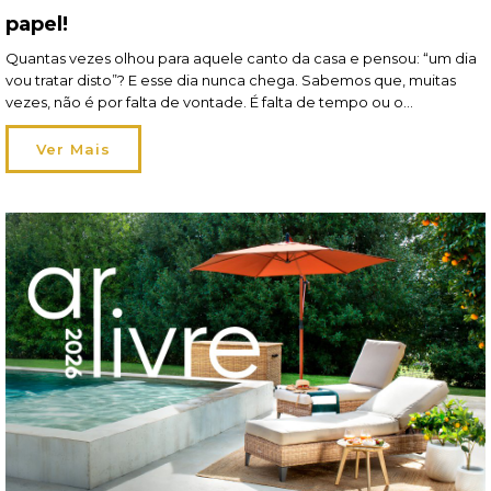
papel!
Quantas vezes olhou para aquele canto da casa e pensou: “um dia
vou tratar disto”? E esse dia nunca chega. Sabemos que, muitas
vezes, não é por falta de vontade. É falta de tempo ou o
orçamento que obriga a dar prioridade a outras coisas. E, assim,
vão ficando para trás pequenos projetos que gostaria […]
Ver Mais