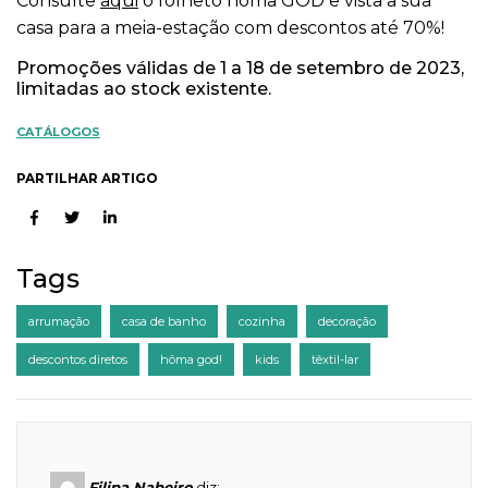
Consulte
aqui
o folheto hôma GOD e vista a sua
casa para a meia-estação com descontos até 70%!
Promoções válidas de 1 a 18 de setembro de 2023,
limitadas ao stock existente.
CATÁLOGOS
PARTILHAR ARTIGO
Tags
arrumação
casa de banho
cozinha
decoração
descontos diretos
hôma god!
kids
têxtil-lar
Filipa Nabeiro
diz: