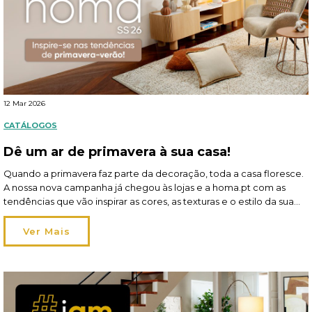
12 Mar 2026
CATÁLOGOS
Dê um ar de primavera à sua casa!
Quando a primavera faz parte da decoração, toda a casa floresce.
A nossa nova campanha já chegou às lojas e a homa.pt com as
tendências que vão inspirar as cores, as texturas e o estilo da sua
hôma sweet hôma! A estação pede leveza — no tom e na
atmosfera — e a perfeição dá […]
Ver Mais