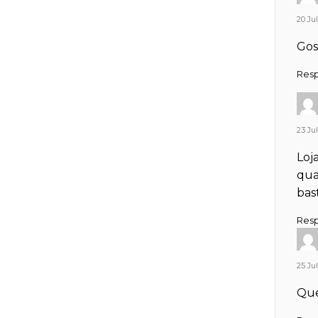
20 Jul
Gos
Res
23 Jul
Loj
qua
bas
Res
25 Jul
Que