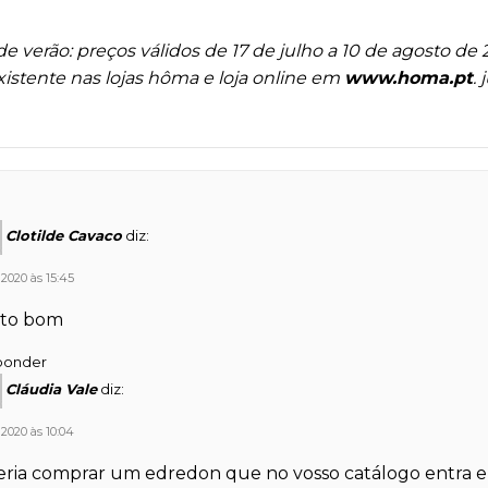
de verão:
preços válidos de 17 de julho a 10 de agosto de
xistente nas lojas hôma e loja online em
www.homa.pt
.
Clotilde Cavaco
diz:
 2020 às 15:45
to bom
ponder
Cláudia Vale
diz:
 2020 às 10:04
ria comprar um edredon que no vosso catálogo entra e