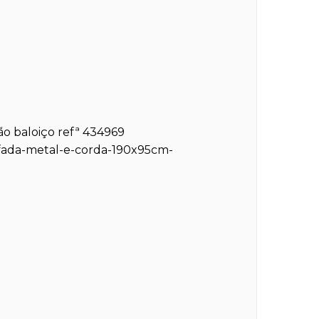
ão baloiço refª 434969
ofada-metal-e-corda-190x95cm-