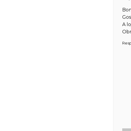
Bom
Gos
A l
Obr
Res