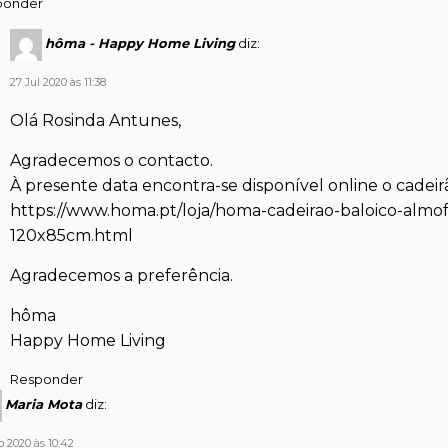
ponder
hôma - Happy Home Living
diz:
27 Jul 2020 às 11:38
Olá Rosinda Antunes,
Agradecemos o contacto.
À presente data encontra-se disponível online o cadeir
https://www.homa.pt/loja/homa-cadeirao-baloico-alm
120x85cm.html
Agradecemos a preferência.
hôma
Happy Home Living
Responder
Maria Mota
diz:
o 2020 às 10:42