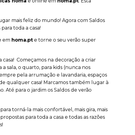
ísicas hôma
e online em
homa.pt
. Esta
lugar mais feliz do mundo! Agora com Saldos
para toda a casa!
e em
homa.pt
e torne o seu verão super
da casa! Começamos na decoração a criar
 a sala, o quarto, para kids (nunca nos
sempre pela arrumação e lavandaria, espaços
e de qualquer casa! Marcamos também lugar à
. Até para o jardim os Saldos de verão
ra torná-la mais confortável, mais gira, mais
propostas para toda a casa e todas as razões
s!