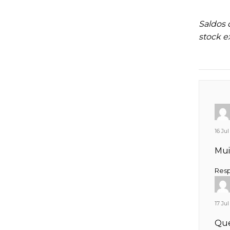
Saldos 
stock e
16 Jul
Mui
Res
17 Jul
Que