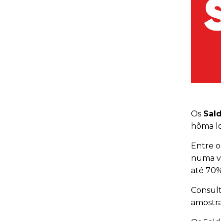
Os
Sal
hôma lo
Entre o
numa va
até 70%
Consul
amostra