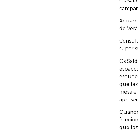
Os Sald
campanh
Aguarda
de Verã
Consult
super 
Os Sald
espaços
esquece
que faz
mesa e 
apresen
Quando 
funcion
que faz