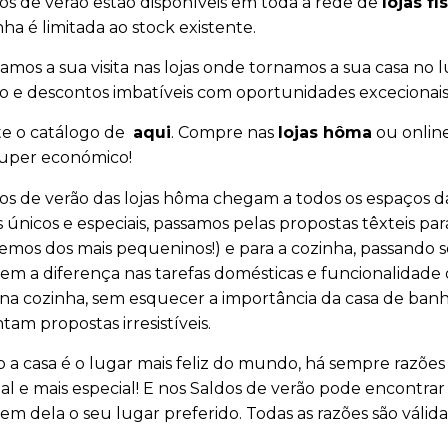
os de verão estão disponíveis em toda a rede de
lojas f
a é limitada ao stock existente.
mos a sua visita nas lojas onde tornamos a sua casa no 
o e descontos imbatíveis com oportunidades excecionais 
e o catálogo de
aqui
. Compre nas
lojas hôma
ou onlin
super económico!
os de verão das lojas hôma chegam a todos os espaços 
 únicos e especiais, passamos pelas propostas têxteis para
mos dos mais pequeninos!) e para a cozinha, passando 
em a diferença nas tarefas domésticas e funcionalidad
na cozinha, sem esquecer a importância da casa de banho
tam propostas irresistíveis.
a casa é o lugar mais feliz do mundo, há sempre razões pa
al e mais especial! E nos Saldos de verão pode encontrar 
em dela o seu lugar preferido. Todas as razões são válida