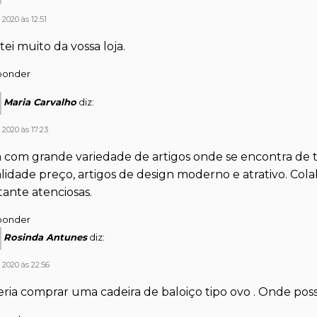
 2020 às 12:51
tei muito da vossa loja.
ponder
Maria Carvalho
diz:
 2020 às 17:23
a com grande variedade de artigos onde se encontra d
lidade preço, artigos de design moderno e atrativo. Cola
tante atenciosas.
ponder
Rosinda Antunes
diz:
 2020 às 22:56
ria comprar uma cadeira de baloiço tipo ovo . Onde pos