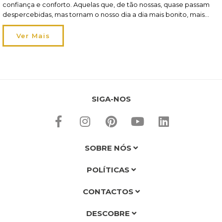
confiança e conforto. Aquelas que, de tão nossas, quase passam
despercebidas, mas tornam o nosso dia a dia mais bonito, mais
funcional e mais feliz. Claro que falamos de Atmosphera, 5five e
Hespéride! São estas três marcas que dão vida aos nossos […]
Ver Mais
SIGA-NOS
SOBRE NÓS
POLÍTICAS
CONTACTOS
DESCOBRE