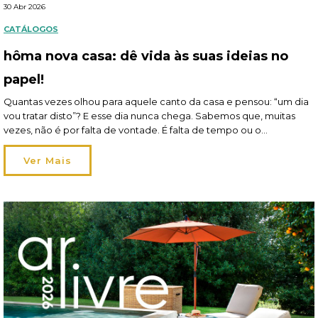
30 Abr 2026
CATÁLOGOS
hôma nova casa: dê vida às suas ideias no
papel!
Quantas vezes olhou para aquele canto da casa e pensou: “um dia
vou tratar disto”? E esse dia nunca chega. Sabemos que, muitas
vezes, não é por falta de vontade. É falta de tempo ou o
orçamento que obriga a dar prioridade a outras coisas. E, assim,
vão ficando para trás pequenos projetos que gostaria […]
Ver Mais