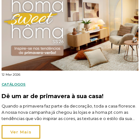
12 Mar 2026
CATÁLOGOS
Dê um ar de primavera à sua casa!
Quando a primavera faz parte da decoração, toda a casa floresce.
A nossa nova campanha já chegou às lojas e a homa.pt com as
tendências que vão inspirar as cores, as texturas e o estilo da sua
hôma sweet hôma! A estação pede leveza — no tom e na
atmosfera — e a perfeição dá […]
Ver Mais