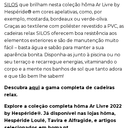
SILOS
que brilham nesta coleção hôma Ar Livre by
Hespéride® em cores apelativas, como, por
exemplo, mostarda, bordeaux ou verde-oliva.
Graças ao textilene com poliéster revestido a PVC, as
cadeiras relax SILOS oferecem boa resistência aos
elementos exteriores e são de manutenção muito
fácil – basta água e sabão para manter a sua
aparência bonita. Disponha-as junto à piscina ou no
seu terraço e recarregue energias, vitaminando o
corpo e a mente nos banhos de sol que tanto adora
e que tão bem lhe sabem!
Descubra
aqui
a gama completa de cadeiras
relax.
Explore a coleção completa hôma Ar Livre 2022
by Hespéride®. Já disponível nas lojas hôma,
Hespéride Loulé, Tavira e Alfragide, e artigos
selecionados em homa.pt.