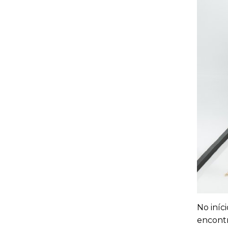
No iníc
encontr