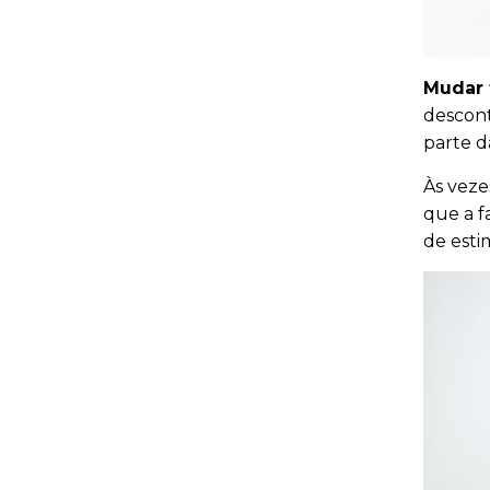
Mudar 
descont
parte d
Às veze
que a f
de esti