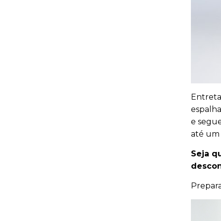
Entreta
espalha
e segue
até um 
Seja q
descon
Prepar