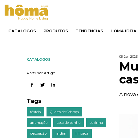
CATÁLOGOS
PRODUTOS
TENDÊNCIAS
HÔMA IDEIA
09 Jan 2026
CATÁLOGOS
Mu
Partilhar Artigo
ca
A nova 
Tags
têxteis
Quarto de Criança
arrumação
casa de banho
cozinha
decoração
jardim
limpeza