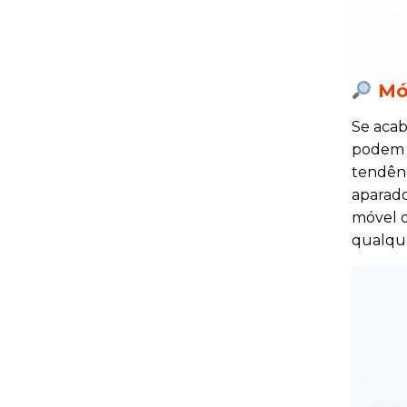
Móv
Se acab
podem s
tendênc
aparado
móvel d
qualque