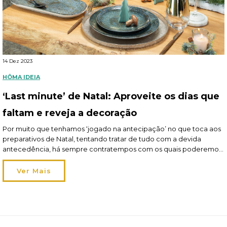
14 Dez 2023
HÔMA IDEIA
‘Last minute’ de Natal: Aproveite os dias que
faltam e reveja a decoração
Por muito que tenhamos ‘jogado na antecipação’ no que toca aos
preparativos de Natal, tentando tratar de tudo com a devida
antecedência, há sempre contratempos com os quais poderemos
confrontar-nos ou detalhes alvo de eventual esquecimento,
nomeadamente a nível de decoração. Ora, até dia 24 ainda tem
Ver Mais
alguns dias para acomodar estas situações, aproveite-os!
Leia aqui o […]