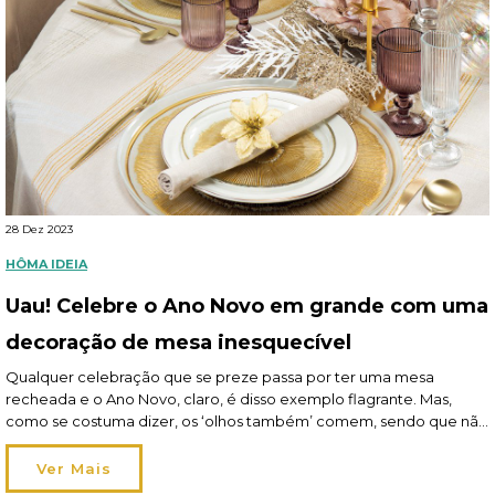
28 Dez 2023
HÔMA IDEIA
Uau! Celebre o Ano Novo em grande com uma
decoração de mesa inesquecível
Qualquer celebração que se preze passa por ter uma mesa
recheada e o Ano Novo, claro, é disso exemplo flagrante. Mas,
como se costuma dizer, os ‘olhos também’ comem, sendo que não
só o aspeto da refeição conta como também pesa a forma como a
mesma é apresentada. A decoração de mesa tem, pois, um […]
Ver Mais