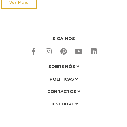
nomeadamente a nível de decoração. Ora, até dia 24 ainda tem
Ver Mais
alguns dias para acomodar estas situações, aproveite-os!
Leia aqui o […]
SIGA-NOS
SOBRE NÓS
POLÍTICAS
CONTACTOS
DESCOBRE