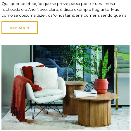
Qualquer celebração que se preze passa por ter uma mesa
recheada e o Ano Novo, claro, é disso exemplo flagrante. Mas,
como se costuma dizer, os ‘olhos também’ comem, sendo que não
só o aspeto da refeição conta como também pesa a forma como a
mesma é apresentada. A decoração de mesa tem, pois, um […]
Ver Mais