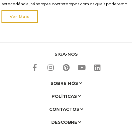
antecedência, há sempre contratempos com os quais poderemos
confrontar-nos ou detalhes alvo de eventual esquecimento,
nomeadamente a nível de decoração. Ora, até dia 24 ainda tem
Ver Mais
alguns dias para acomodar estas situações, aproveite-os!
Leia aqui o […]
SIGA-NOS
SOBRE NÓS
POLÍTICAS
CONTACTOS
DESCOBRE