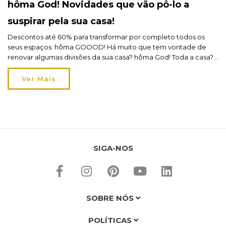
hôma God! Novidades que vão pô-lo a
suspirar pela sua casa!
Descontos até 60% para transformar por completo todos os
seus espaços. hôma GOOOD! Há muito que tem vontade de
renovar algumas divisões da sua casa? hôma God! Toda a casa?
Então, aproveite este arranque de ano para concretizar sonhos
e projetos antigos e dê azo à sua wishlist. A partir de 21 de
Ver Mais
janeiro, encontrará […]
SIGA-NOS
SOBRE NÓS
POLÍTICAS