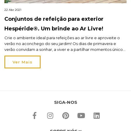
22 Abr 2021
Conjuntos de refeição para exterior
Hespéride®. Um brinde ao Ar Livre!
Crie o ambiente ideal para refeições ao ar livre e aproveite o
verão no aconchego do seu jardim! Os dias de primavera e
verão convidam a sonhar, a viver e a partilhar momentos únicos
de bem-estar ao ar livre! Os convívios familiares à mesa, as
refeições banhadas pelo sol ou pelo luar, ou até mesmo […]
Ver Mais
SIGA-NOS