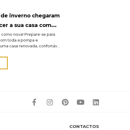
 de inverno chegaram
cer a sua casa com
 até 70%!
a como nova! Prepare-se para
com toda a pompa e
numa casa renovada, confortável
. Preparamos este presente de
pensar em si e na sua casa. Os
erno da hôma trazem-lhe
tigos com descontos até 70%.
par […]
CONTACTOS