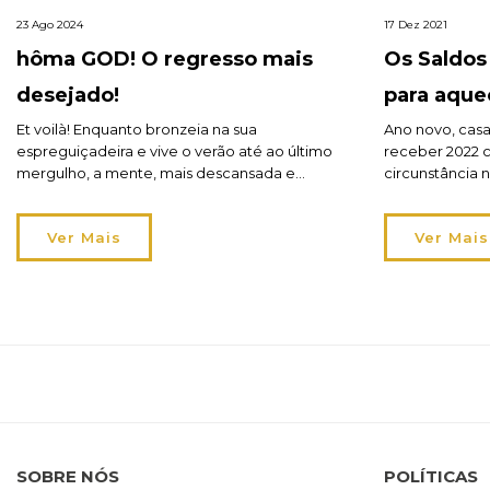
23 Ago 2024
17 Dez 2021
hôma GOD! O regresso mais
Os Saldos
desejado!
para aque
descontos
Et voilà! Enquanto bronzeia na sua
Ano novo, cas
espreguiçadeira e vive o verão até ao último
receber 2022 
mergulho, a mente, mais descansada e
circunstância 
revigorada, volta-se para o interior. Nos últimos
e feliz: a sua
dias de férias, a sensação de nostalgia pelas
final de ano a 
Ver Mais
Ver Mais
memórias criadas mistura-se com o desejo
Saldos de inv
crescente de voltar para casa! O regresso mais
milhares de ar
desejado até 70% de desconto! Porque […]
Não deixe esca
SOBRE NÓS
POLÍTICAS