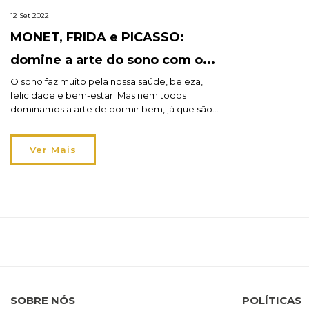
12 Set 2022
MONET, FRIDA e PICASSO:
domine a arte do sono com os
nossos colchões!
O sono faz muito pela nossa saúde, beleza,
felicidade e bem-estar. Mas nem todos
dominamos a arte de dormir bem, já que são
vários os fatores que influenciam e
determinam a qualidade do descanso. Tão
Ver Mais
importante quanto criar uma rotina de sono
que lhe permita “desligar” do stress e das
preocupações do dia e alcançar […]
SOBRE NÓS
POLÍTICAS