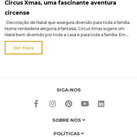
Circus Xmas, uma fascinante aventura
circense
Decoração de Natal que assegura diversão para toda a família
Numa verdadeira alegoria à fantasia, Circus Xmas sugere um
Natal bem divertido por toda a casa e para toda a família. Em
cada recanto aparece magia, salta uma surpresa e surge um
sorriso espontaneamente. A fascinante aventura circense Circus
Ver Mais
Xmas, está aliada à tradição […]
SIGA-NOS
SOBRE NÓS
POLÍTICAS