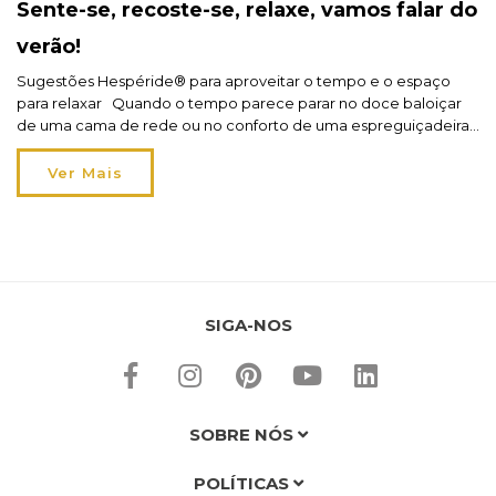
Sente-se, recoste-se, relaxe, vamos falar do
verão!
Sugestões Hespéride® para aproveitar o tempo e o espaço
para relaxar Quando o tempo parece parar no doce baloiçar
de uma cama de rede ou no conforto de uma espreguiçadeira,
temos a certeza que a vida apetece muito mais ao Ar Livre! Por
isso, sente-se, recoste-se, relaxe, porque vamos falar do verão!
Ver Mais
A estação […]
SIGA-NOS
SOBRE NÓS
POLÍTICAS