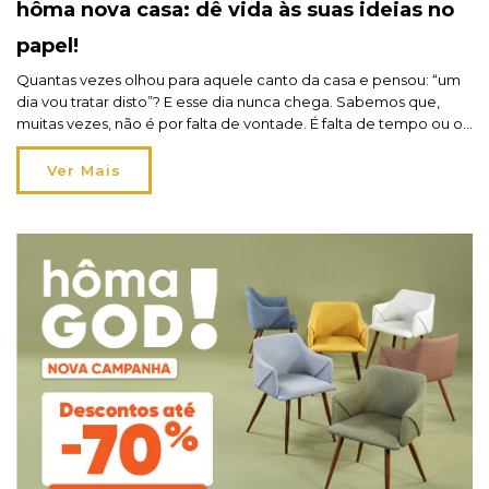
hôma nova casa: dê vida às suas ideias no
papel!
Quantas vezes olhou para aquele canto da casa e pensou: “um
dia vou tratar disto”? E esse dia nunca chega. Sabemos que,
muitas vezes, não é por falta de vontade. É falta de tempo ou o
orçamento que obriga a dar prioridade a outras coisas. E, assim,
vão ficando para trás pequenos projetos que gostaria […]
Ver Mais